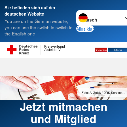
Sie befinden sich auf der
Sprache wechseln zu
deutschen Website
Suche
You are on the German website,
you can use the switch to switch to
Alles klar
the English one
Kreisverband
Spenden
Menü
Alsfeld e.V.
Foto: A. Zelck / DRK-Service…
Jetzt mitmachen
und Mitglied