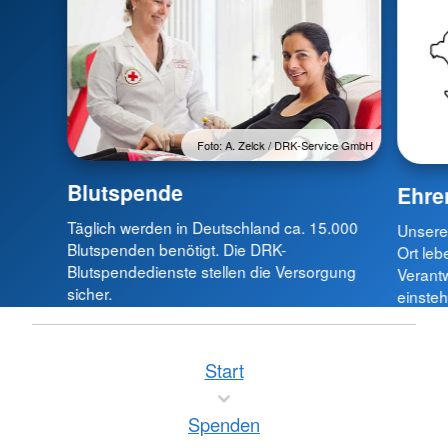
Foto: A. Zelck / DRK-Service GmbH
Blutspende
Ehre
Täglich werden in Deutschland ca. 15.000
Unsere
Blutspenden benötigt. Die DRK-
Ort le
Blutspendedienste stellen die Versorgung
Verant
sicher.
einsteh
Start
Spenden