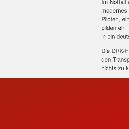
Im Notfall 
modernes A
Piloten, e
bilden ein
in ein deu
Die DRK-Fl
den Transp
nichts zu