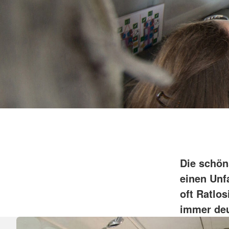
Mücke
Nieder-Ohmen
Romrod
Die schön
einen Unf
oft Ratlo
immer deu