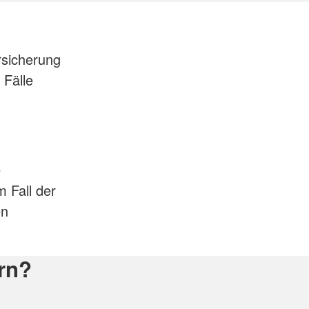
rsicherung
 Fälle
e
 Fall der
en
rn?