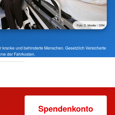
Foto: D. Moeller / DRK
t
r kranke und behinderte Menschen. Gesetzlich Versicherte
me der Fahrkosten.
Spendenkonto