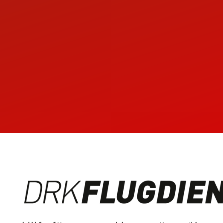
Um 
Name, 
Name, A
Gegenw
Name u
Welche 