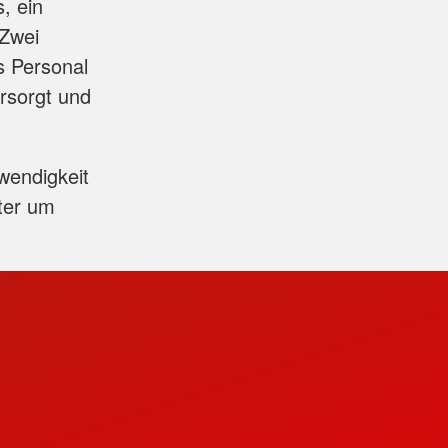
s, ein
 Zwei
s Personal
rsorgt und
twendigkeit
iter um