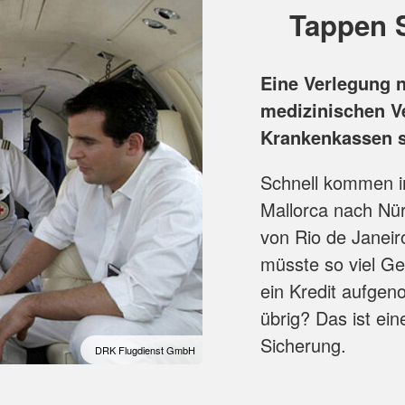
Tappen S
Eine Verlegung 
medizinischen Ve
Krankenkassen se
Schnell kommen i
Mallorca nach Nür
von Rio de Janeir
müsste so viel Gel
ein Kredit aufge
übrig? Das ist ei
Sicherung.
DRK Flugdienst GmbH