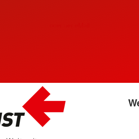
auch per Fax:
+49 211 917 499 28
oder per eMail
schnell helfen zu können, benötigen wir unbed
nachstehende Informationen von Ihnen:
Adresse, Telefonnummer des Anrufers
lter, Heimatanschrift des Patienten
We
ärtiger Aufenthaltsort des Patienten (Krankenhau
nd Tel.-Nr. des behandelnden Arztes
Sprache spricht der Arzt?