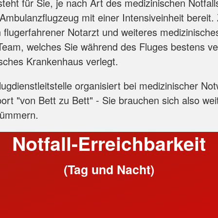
steht für Sie, je nach Art des medizinischen Notfall
mbulanzflugzeug mit einer Intensiveinheit bereit.
in flugerfahrener Notarzt und weiteres medizinische
 Team, welches Sie während des Fluges bestens ve
tsches Krankenhaus verlegt.
ugdienstleitstelle organisiert bei medizinischer No
ort "von Bett zu Bett" - Sie brauchen sich also we
 kümmern.
Notfall-Erreichbarkeit
(Tag und Nacht)
+49 211 917 499 39