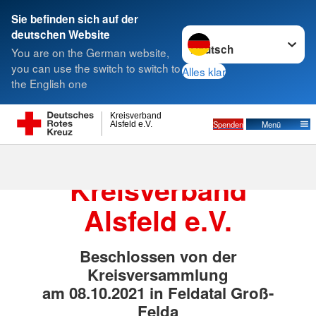
Sie befinden sich auf der
Sprache wechseln zu
deutschen Website
Suche
You are on the German website,
you can use the switch to switch to
Alles klar
the English one
Satzung
Kreisverband
Spenden
Menü
Alsfeld e.V.
Satzung des DRK-
Kreisverband
Alsfeld e.V.
Beschlossen von der
Kreisversammlung
am 08.10.2021 in Feldatal Groß-
Felda