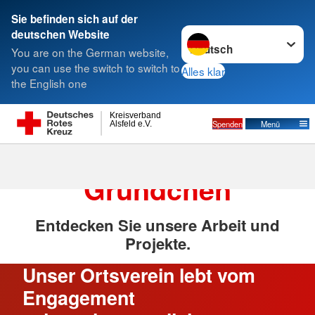
Sie befinden sich auf der
Sprache wechseln zu
deutschen Website
Suche
You are on the German website,
you can use the switch to switch to
Alles klar
the English one
Gründchen
Kreisverband
Spenden
Menü
Alsfeld e.V.
DRK-Ortsverein
Gründchen
Entdecken Sie unsere Arbeit und
Projekte.
Unser Ortsverein lebt vom
Engagement