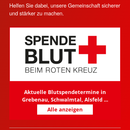
Helfen Sie dabei, unsere Gemeinschaft sicherer
und stärker zu machen.
Aktuelle Blutspendetermine in
Grebenau, Schwalmtal, Alsfeld ...
Alle anzeigen