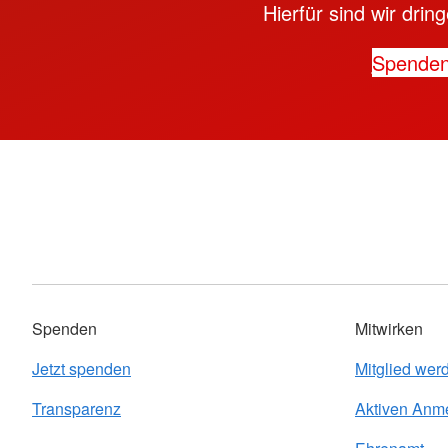
Hierfür sind wir dri
Spende
Spenden
Mitwirken
Jetzt spenden
Mitglied wer
Transparenz
Aktiven Anm