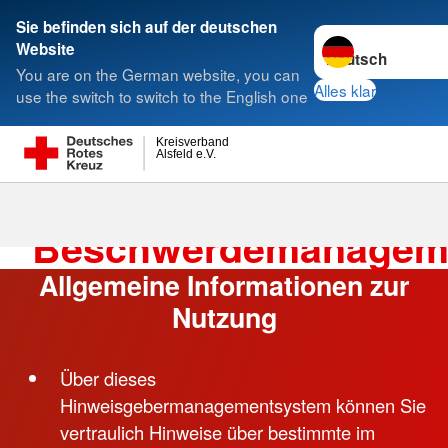
Sie befinden sich auf der deutschen
Sprache wechseln 
Website
Suche
You are on the German website, you can
Alles klar
use the switch to switch to the English one
Kreisverband
Hinweise und Beschwerden
Alsfeld e.V.
Hinweisgeber- und
Beschwerdemanagem
Allgemeine Informationen zur
Nutzung
Über dieses
Hinweisgebermanagementsystem können Sie
vertraulich Hinweise über bestimmte im