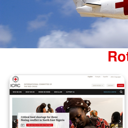
Mücke
Nieder-Ohmen
Romrod
Rot