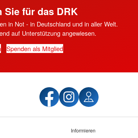
 Sie für das DRK
n in Not - in Deutschland und in aller Welt.
ngend auf Unterstützung angewiesen.
n
Spenden als Mitglied
Informieren