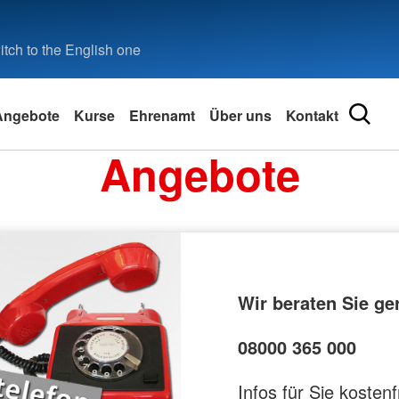
tch to the English one
Angebote
Kurse
Ehrenamt
Über uns
Kontakt
Angebote
iebe
 engagieren?
Existenzsichernde Hilfe
Qualifikation im Ehrenamt
Kontakt
Erste Hilfe
Adressen
ebe
Kleiderkammer
Rotkreuz-Einführungsseminar
Kontaktformular
Kleiner Le
DRK-Ange
ngs- und
Kleidercontainer
Einsatzkräfte-Grundausbildung
Kundenumfrage
Erste Hilf
Landesve
ngen
Sanitätsdienst-Ausbildung
Mitglied werden
Kreisverb
rse
Betreuungsdienst-Ausbildung
Schwester
ainings
Wir beraten Sie ge
BOS-Sprechfunkausbildung
Rotes Kreu
sreihen
werden
Generalsek
Landesve
08000 365 000
Infos für Sie kostenf