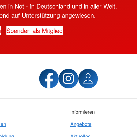
n in Not - in Deutschland und in aller Welt.
ngend auf Unterstützung angewiesen.
n
Spenden als Mitglied
Informieren
den
Angebote
eldung
Aktuelles