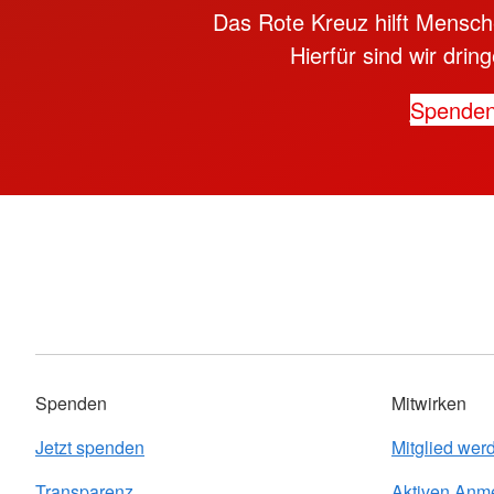
Das Rote Kreuz hilft Mensche
Hierfür sind wir dri
Spende
Spenden
Mitwirken
Jetzt spenden
Mitglied wer
Transparenz
Aktiven Anm