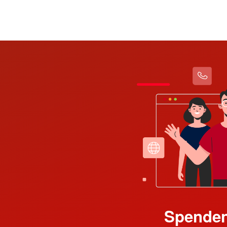
Mücke
Nieder-Ohmen
Romrod
Spenden