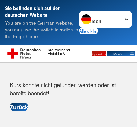
Sie befinden sich auf der
Sprache wechseln zu
deutschen Website
Suche
You are on the German website,
you can use the switch to switch to
Alles klar
the English one
Kreisverband
Spenden
Menü
Alsfeld e.V.
Fehlermeldung
Kurs konnte nicht gefunden werden oder ist
bereits beendet!