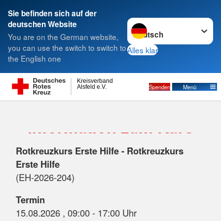
Sie befinden sich auf der
Sprache wechseln zu
deutschen Website
Suche
You are on the German website,
you can use the switch to switch to
Alles klar
the English one
Kreisverband
Spenden
Menü
Alsfeld e.V.
Information zum Kurs
Rotkreuzkurs Erste Hilfe - Rotkreuzkurs
Erste Hilfe
(EH-2026-204)
Termin
15.08.2026 , 09:00 - 17:00 Uhr