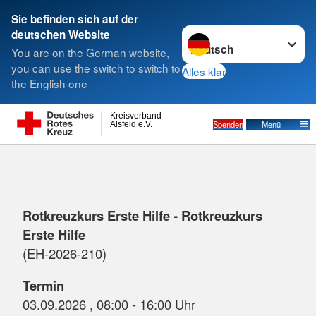
Sie befinden sich auf der
Sprache wechseln zu
deutschen Website
Suche
You are on the German website,
you can use the switch to switch to
Alles klar
the English one
Kreisverband
Spenden
Menü
Alsfeld e.V.
Information zum Kurs
Rotkreuzkurs Erste Hilfe - Rotkreuzkurs
Erste Hilfe
(EH-2026-210)
Termin
03.09.2026 , 08:00 - 16:00 Uhr