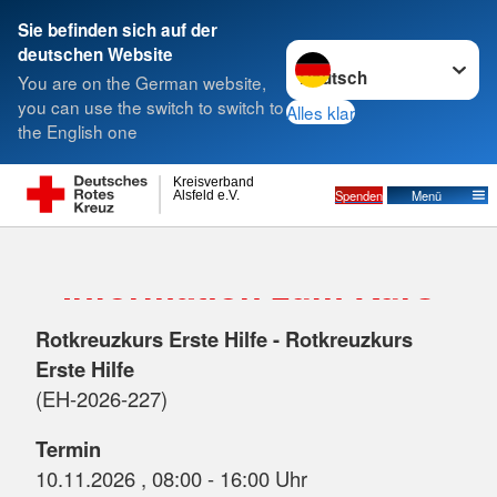
Sie befinden sich auf der
Sprache wechseln zu
deutschen Website
Suche
You are on the German website,
you can use the switch to switch to
Alles klar
the English one
Kreisverband
Spenden
Menü
Alsfeld e.V.
Information zum Kurs
Rotkreuzkurs Erste Hilfe - Rotkreuzkurs
Erste Hilfe
(EH-2026-227)
Termin
10.11.2026 , 08:00 - 16:00 Uhr