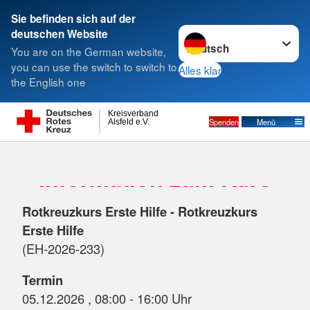
Sie befinden sich auf der
Sprache wechseln zu
deutschen Website
Suche
You are on the German website,
you can use the switch to switch to
Alles klar
the English one
Kreisverband
Spenden
Menü
Alsfeld e.V.
Information zum Kurs
Rotkreuzkurs Erste Hilfe - Rotkreuzkurs
Erste Hilfe
(EH-2026-233)
Termin
05.12.2026 , 08:00 - 16:00 Uhr