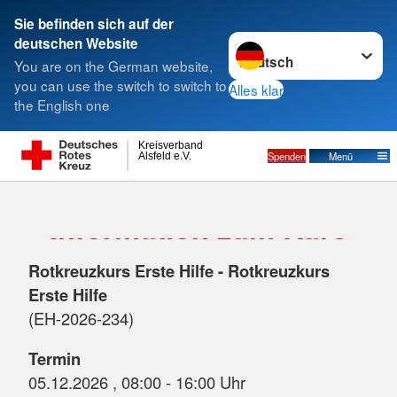
Sie befinden sich auf der
Sprache wechseln zu
deutschen Website
Suche
You are on the German website,
you can use the switch to switch to
Alles klar
the English one
Kreisverband
Spenden
Menü
Alsfeld e.V.
Information zum Kurs
Rotkreuzkurs Erste Hilfe - Rotkreuzkurs
Erste Hilfe
(EH-2026-234)
Termin
05.12.2026 , 08:00 - 16:00 Uhr