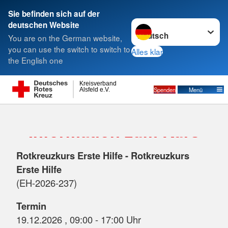
Sie befinden sich auf der
Sprache wechseln zu
deutschen Website
Suche
You are on the German website,
you can use the switch to switch to
Alles klar
the English one
Kreisverband
Spenden
Menü
Alsfeld e.V.
Information zum Kurs
Rotkreuzkurs Erste Hilfe - Rotkreuzkurs
Erste Hilfe
(EH-2026-237)
Termin
19.12.2026 , 09:00 - 17:00 Uhr