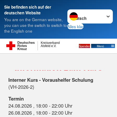
Sie befinden sich auf der
Sprache wechseln zu
deutschen Website
Suche
You are on the German website,
you can use the switch to switch to
Alles klar
the English one
Kreisverband
Spenden
Menü
Alsfeld e.V.
Information zum Kurs
Interner Kurs - Voraushelfer Schulung
(VH-2026-2)
Termin
24.08.2026 , 18:00 - 22:00 Uhr
26.08.2026 , 18:00 - 22:00 Uhr